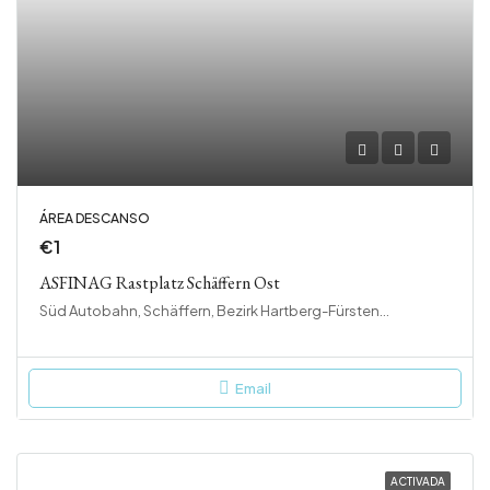
ÁREA DESCANSO
€1
ASFINAG Rastplatz Schäffern Ost
Süd Autobahn, Schäffern, Bezirk Hartberg-Fürstenfeld, Steiermark, 8244, Österreich
Email
ACTIVADA