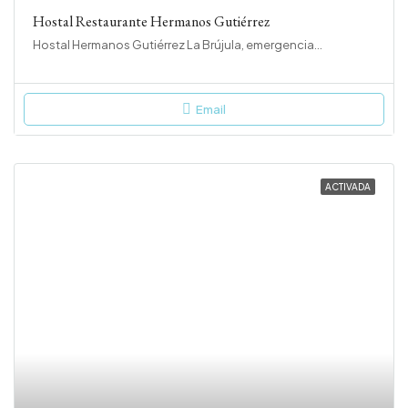
Hostal Restaurante Hermanos Gutiérrez
Hostal Hermanos Gutiérrez La Brújula, emergencias, Monasterio de Rodilla, Burgos, Castilla y León, 09292, España
Email
ACTIVADA