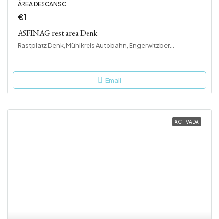
ÁREA DESCANSO
€1
ASFINAG rest area Denk
Rastplatz Denk, Mühlkreis Autobahn, Engerwitzberg, Engerwitzdorf, Bezirk Urfahr-Umgebung, Oberösterreich, 4209, Österreich
Email
ACTIVADA