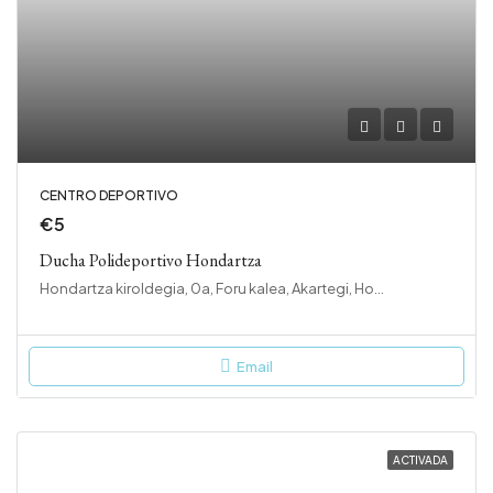
CENTRO DEPORTIVO
€5
Ducha Polideportivo Hondartza
Hondartza kiroldegia, 0a, Foru kalea, Akartegi, Hondarribia, Bidasoa Beherea / Bajo Bidasoa, Gipuzkoa, Euskadi, 20280, España
Email
ACTIVADA