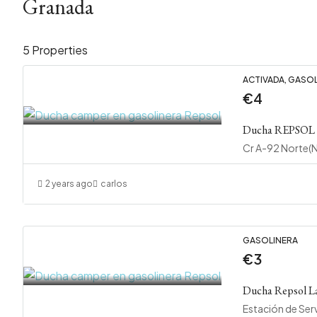
Granada
5 Properties
ACTIVADA, GASO
€4
Ducha REPSOL
Cr A-92 Norte(
2 years ago
carlos
GASOLINERA
€3
Ducha Repsol L