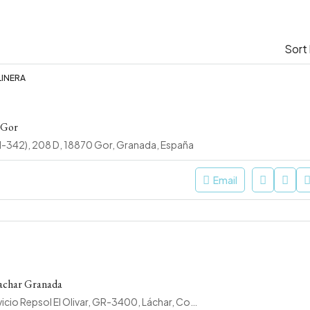
Sort
LINERA
 Gor
N-342), 208 D, 18870 Gor, Granada, España
Email
achar Granada
Estación de Servicio Repsol El Olivar, GR-3400, Láchar, Comarca de la Vega de Granada, Granada, Andalucía, 18328, España