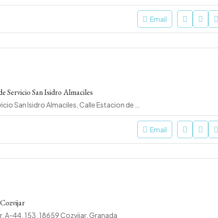
Email
e Servicio San Isidro Almaciles
Estación de Servicio San Isidro Almaciles, Calle Estacion de Servicio, 16, 18820 Puebla de Don Fadrique, Granada
Email
ozvijar
, A-44, 153, 18659 Cozvijar, Granada