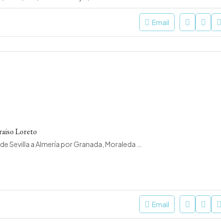
Email
raiso Loreto
Repsol, Autovía de Sevilla a Almería por Granada, Moraleda de Zafayona, Comarca de Loja, Granada, Andalucía, 18370, España
Email