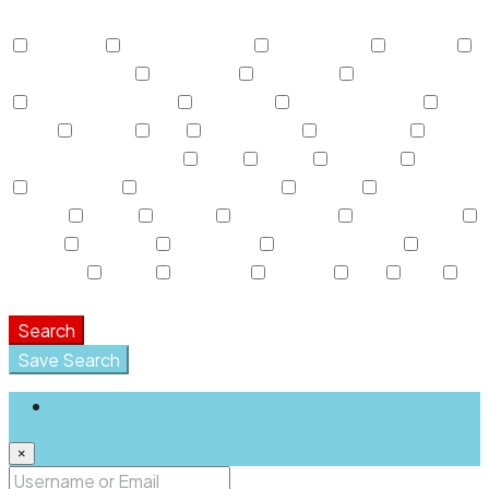
Other Features
Activada
Air Conditioning
Alojamiento
Área AC
Área Descanso
Barbeque
Cafeteria
Casa de Baños
Centro Deportivo
Colgador
Discapacitados
Dryer
Espejo
Fax
Fotocópias
Gasolinera
Gasolinera Camiones
Gym
Jabón
Laundry
Lawn
Microwave
Outdoor Shower
Parking
Parque
Infantil
Picnic
piscina
Refrigerator
Restaurante
Sauna
Secador
Snack Bar
Swimming Pool
Teléfono
Toalla
TV Cable
Washer
WC
WiFi
Window Coverings
Search
Save Search
Login
×