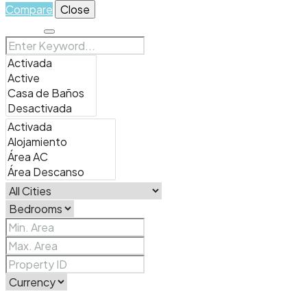
Compare
Close
Search
Price Range
From
To