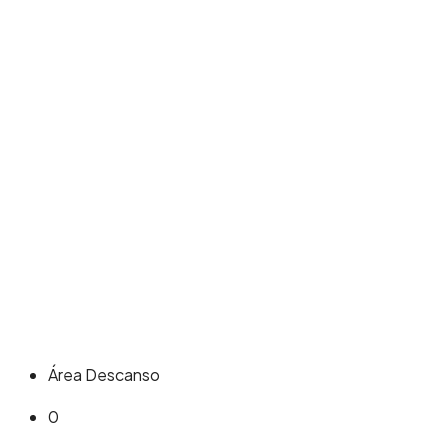
Área Descanso
0