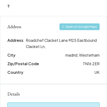
?
Address
Open on Google Maps
Address
Roadchef Clacket Lane M25 Eastbound
Clacket Ln,
City
madrid, Westerham
Zip/Postal Code
TN16 2ER
Country
UK
Details