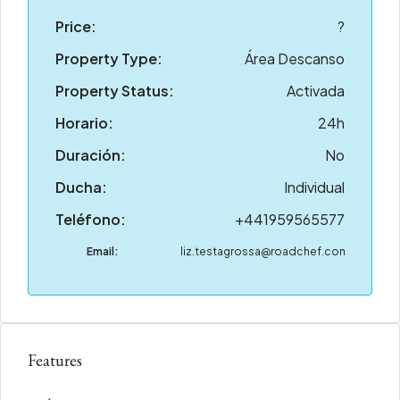
Price:
?
Property Type:
Área Descanso
Property Status:
Activada
Horario:
24h
Duración:
No
Ducha:
Individual
Teléfono:
+441959565577
Email:
liz.testagrossa@roadchef.com
Features