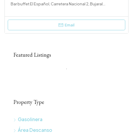
Bar buffet El Español, Carretera Nacional 2, Bujaraloz, Los Monegros, Zaragoza, Aragón, España
Email
Featured Listings
Property Type
Gasolinera
Área Descanso