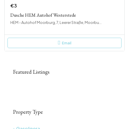
€3
Dusche HEM Autohof Westerstede
HEM - Autohof Moorburg, 7, Leerer Straße, Moorburg, Westerstede, Landkreis Ammerland, Niedersachsen, 26655, Deutschland
Email
Featured Listings
Property Type
Gasolinera