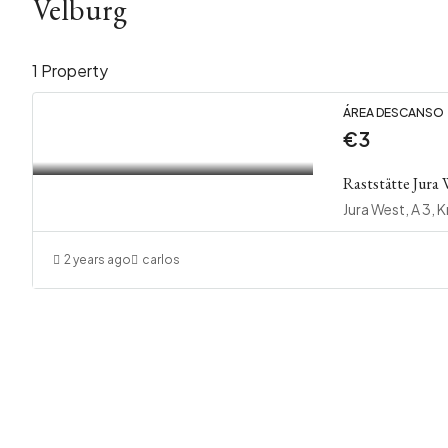
Velburg
1 Property
ÁREA DESCANSO
€3
Raststätte Jura
2 years ago
carlos