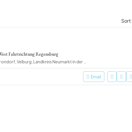
Sort
 West Fahrtrichtung Regensburg
Jura West, A 3, Krondorf, Velburg, Landkreis Neumarkt in der Oberpfalz, Bayern, 92355, Deutschland
Email