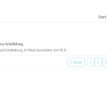
Sort
ea Schallaburg
ASFINAG rest area Schallaburg, A1 West Autobahn, km 76,805, Richtung Wien, 3382 Schallaburg, Austria
Email