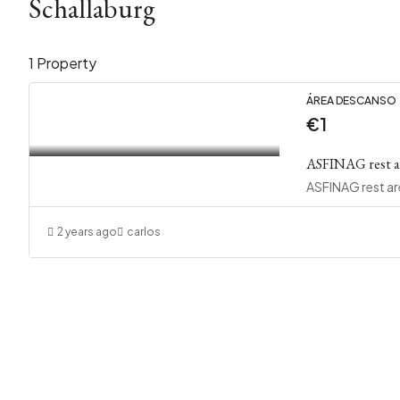
Schallaburg
1 Property
ÁREA DESCANSO
€1
ASFINAG rest ar
2 years ago
carlos