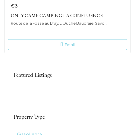
€3
ONLY CAMP CAMPING LA CONFLUENCE
Route de la Fosse au Bray, L'Ouche Baudraie, Savonnières, Tours, Indre-et-Loire, Centre-Val de Loire, France métropolitaine, 37510, France
Email
Featured Listings
Property Type
Gasolinera