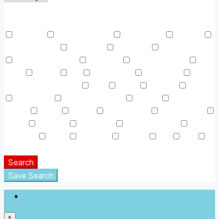
Price Range
From
To
Other Features
Activada
Air Conditioning
Alojamiento
Área AC
Área Descanso
Barbeque
Cafeteria
Casa de Baños
Centro Deportivo
Colgador
Discapacitados
Dryer
Espejo
Fax
Fotocópias
Gasolinera
Gasolinera Camiones
Gym
Jabón
Laundry
Lawn
Microwave
Outdoor Shower
Parking
Parque
Infantil
Picnic
piscina
Refrigerator
Restaurante
Sauna
Secador
Snack Bar
Swimming Pool
Teléfono
Toalla
TV Cable
Washer
WC
WiFi
Window Coverings
Search
Save Search
Login
×