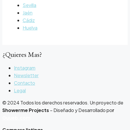
Sevilla
Jaén
Cádiz
Huelva
¿Quieres Mas?
Instagram
Newsletter
Contacto
Legal
© 2024 Todos los derechos reservados. Un proyecto de
Showerme Projects
– Diseñado y Desarrollado po
r
Guueb.com
Compare listings