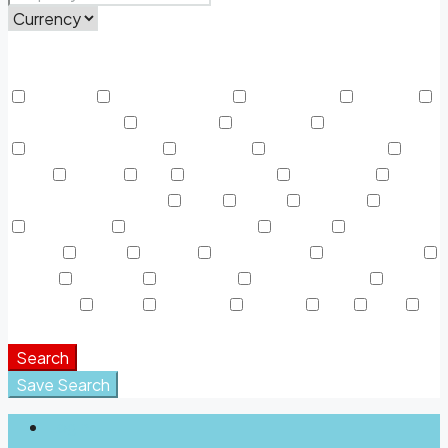
Price Range
From
To
Other Features
Activada
Air Conditioning
Alojamiento
Área AC
Área Descanso
Barbeque
Cafeteria
Casa de Baños
Centro Deportivo
Colgador
Discapacitados
Dryer
Espejo
Fax
Fotocópias
Gasolinera
Gasolinera Camiones
Gym
Jabón
Laundry
Lawn
Microwave
Outdoor Shower
Parking
Parque
Infantil
Picnic
piscina
Refrigerator
Restaurante
Sauna
Secador
Snack Bar
Swimming Pool
Teléfono
Toalla
TV Cable
Washer
WC
WiFi
Window Coverings
Search
Save Search
Login