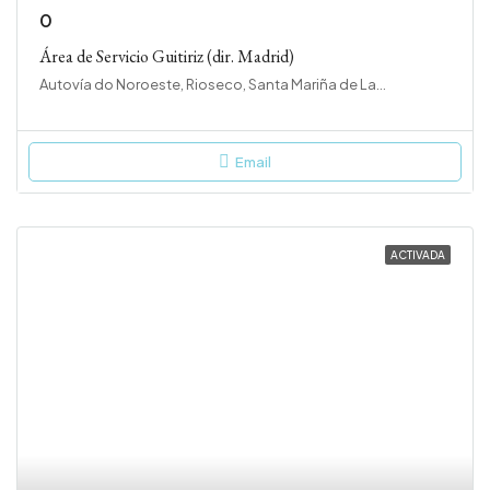
0
Área de Servicio Guitiriz (dir. Madrid)
Autovía do Noroeste, Rioseco, Santa Mariña de Lagostelle, Guitiriz, Terra Chá, Lugo, Galicia, 27309, España
Email
ACTIVADA