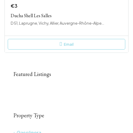
€3
Ducha Shell Les Salles
D 51, Laprugne, Vichy, Allier, Auvergne-Rhône-Alpes, France métropolitaine, 03250, France
Email
Featured Listings
Property Type
Gasolinera