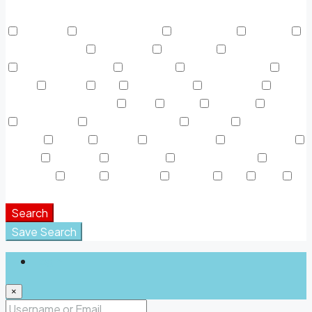
Other Features
Activada
Air Conditioning
Alojamiento
Área AC
Área Descanso
Barbeque
Cafeteria
Casa de Baños
Centro Deportivo
Colgador
Discapacitados
Dryer
Espejo
Fax
Fotocópias
Gasolinera
Gasolinera Camiones
Gym
Jabón
Laundry
Lawn
Microwave
Outdoor Shower
Parking
Parque
Infantil
Picnic
piscina
Refrigerator
Restaurante
Sauna
Secador
Snack Bar
Swimming Pool
Teléfono
Toalla
TV Cable
Washer
WC
WiFi
Window Coverings
Search
Save Search
Login
×