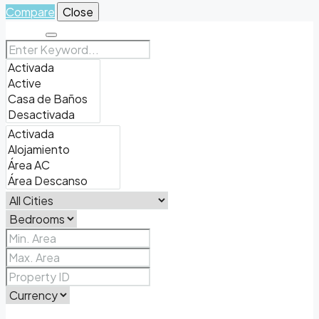
Compare
Close
Search
Price Range
From
To