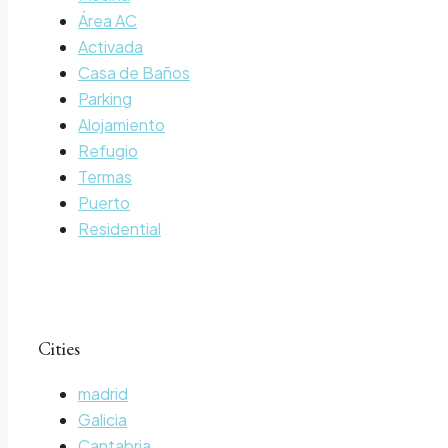
Área AC
Activada
Casa de Baños
Parking
Alojamiento
Refugio
Termas
Puerto
Residential
Cities
madrid
Galicia
Cantabria