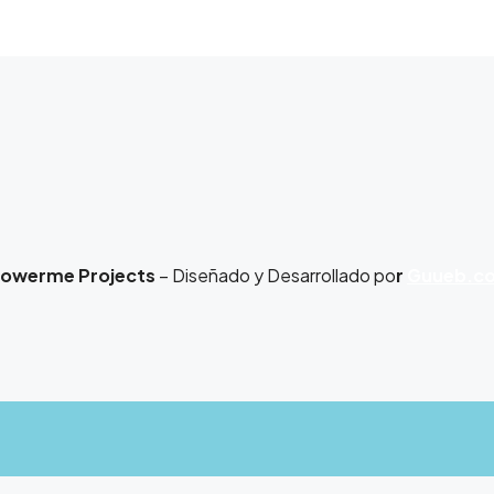
owerme Projects
– Diseñado y Desarrollado po
r
Guueb.c