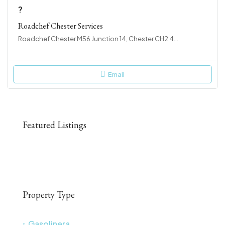
?
Roadchef Chester Services
Roadchef Chester M56 Junction 14, Chester CH2 4QZ, Reino Unido
Email
Featured Listings
Property Type
Gasolinera