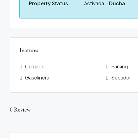
Property Status:
Activada
Ducha:
Features
Colgador
Parking
Gasolinera
Secador
0 Review