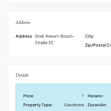
Address
Address
Shell, Robert-Bosch-
City
Straße 33,
Zip/Postal 
Details
Price:
?
Horario:
Property Type:
Gasolinera
Duración: