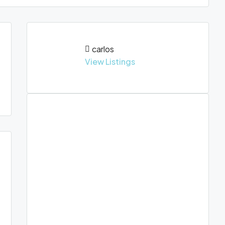
carlos
View Listings