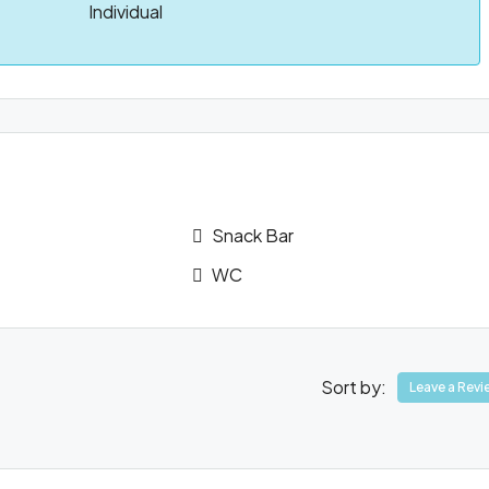
Individual
Snack Bar
WC
Sort by:
Leave a Revi