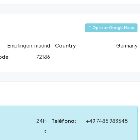
Open on Google Maps
Empfingen, madrid
Country
Germany
Code
72186
24H
Teléfono:
+49 7485 983545
?