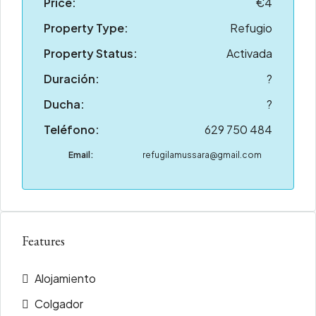
Price:
€4
Property Type:
Refugio
Property Status:
Activada
Duración:
?
Ducha:
?
Teléfono:
629 750 484
Email:
refugilamussara@gmail.com
Features
Alojamiento
Colgador