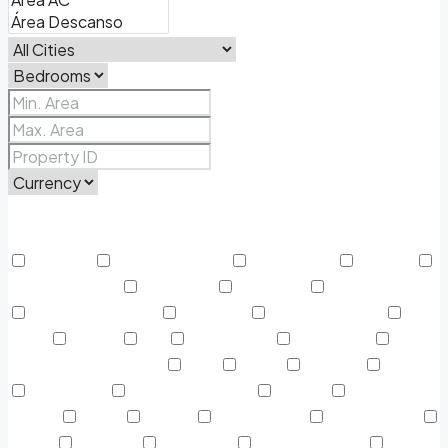
Price Range
From
To
Other Features
Activada
Air Conditioning
Alojamiento
Área AC
Área Descanso
Barbeque
Cafeteria
Casa de Baños
Centro Deportivo
Colgador
Discapacitados
Dryer
Espejo
Fax
Fotocópias
Gasolinera
Gasolinera Camiones
Gym
Jabón
Laundry
Lawn
Microwave
Outdoor Shower
Parking
Parque
Infantil
Picnic
piscina
Refrigerator
Restaurante
Sauna
Secador
Snack Bar
Swimming Pool