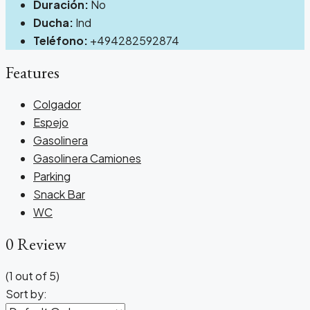
Duración:
No
Ducha:
Ind
Teléfono:
+494282592874
Features
Colgador
Espejo
Gasolinera
Gasolinera Camiones
Parking
Snack Bar
WC
0 Review
(
1
out of
5
)
Sort by: