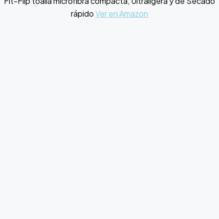
Fit-Flip toalla microfibra compacta, Ultraligera y de Secado
rápido
Ver en Amazon