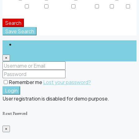
Teléfono
Toalla
TV Cable
Washer
WC
WiFi
Window Coverings
Search
Save Search
Login
×
Remember me
Lost your password?
Login
User registration is disabled for demo purpose.
Reset Password
×