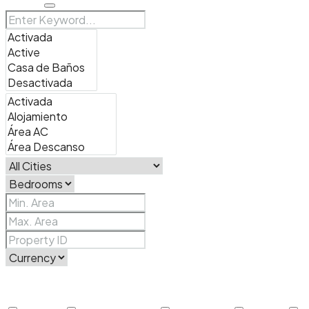
Search
Price Range
From
To
Other Features