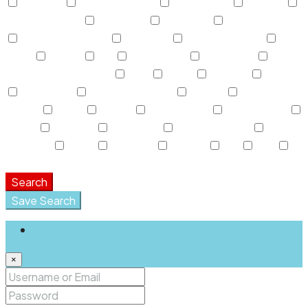
Activada
Air Conditioning
Alojamiento
Área AC
Área Descanso
Barbeque
Cafeteria
Casa de Baños
Centro Deportivo
Colgador
Discapacitados
Dryer
Espejo
Fax
Fotocópias
Gasolinera
Gasolinera Camiones
Gym
Jabón
Laundry
Lawn
Microwave
Outdoor Shower
Parking
Parque
Infantil
Picnic
piscina
Refrigerator
Restaurante
Sauna
Secador
Snack Bar
Swimming Pool
Teléfono
Toalla
TV Cable
Washer
WC
WiFi
Window Coverings
Search
Save Search
Login
×