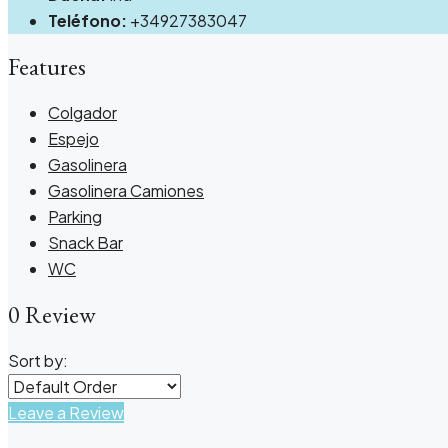
Teléfono:
+34927383047
Features
Colgador
Espejo
Gasolinera
Gasolinera Camiones
Parking
Snack Bar
WC
0 Review
Sort by:
Leave a Review