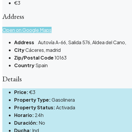
€3
Address
Open on Google Maps
Address
Autovía A-66, Salida 576, Aldea del Cano,
City
Cáceres, madrid
Zip/Postal Code
10163
Country
Spain
Details
Price:
€3
Property Type:
Gasolinera
Property Status:
Activada
Horario:
24h
Duración:
No
Ducha:
Ind