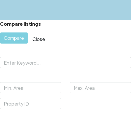
Compare listings
Compare
Close
Search
Price Range
From
To
Other Features