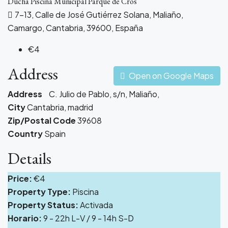
Ducha Piscina Municipal Parque de Cros
7-13, Calle de José Gutiérrez Solana, Maliaño,
Camargo, Cantabria, 39600, España
€4
Address
Open on Google Maps
Address
C. Julio de Pablo, s/n, Maliaño,
City
Cantabria, madrid
Zip/Postal Code
39608
Country
Spain
Details
Price:
€4
Property Type:
Piscina
Property Status:
Activada
Horario:
9 - 22h L-V / 9 - 14h S-D