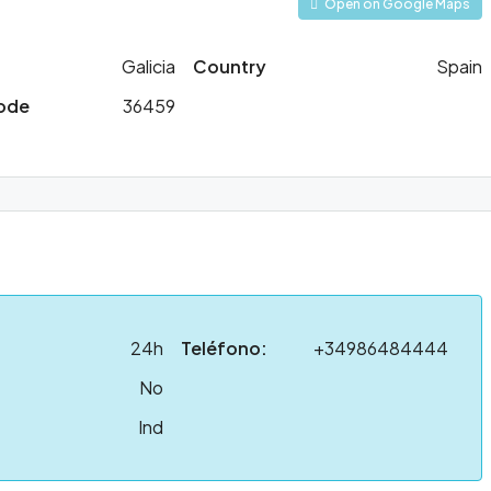
Open on Google Maps
Galicia
Country
Spain
Code
36459
24h
Teléfono:
+34986484444
No
Ind