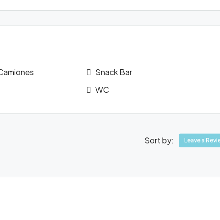
 Camiones
Snack Bar
WC
Sort by:
Leave a Revi