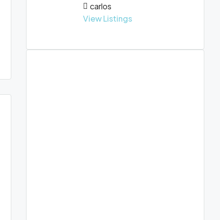
carlos
View Listings