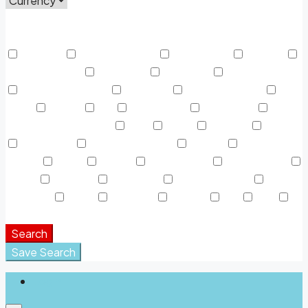
Price Range
From
To
Other Features
Activada
Air Conditioning
Alojamiento
Área AC
Área Descanso
Barbeque
Cafeteria
Casa de Baños
Centro Deportivo
Colgador
Discapacitados
Dryer
Espejo
Fax
Fotocópias
Gasolinera
Gasolinera Camiones
Gym
Jabón
Laundry
Lawn
Microwave
Outdoor Shower
Parking
Parque
Infantil
Picnic
piscina
Refrigerator
Restaurante
Sauna
Secador
Snack Bar
Swimming Pool
Teléfono
Toalla
TV Cable
Washer
WC
WiFi
Window Coverings
Search
Save Search
Login