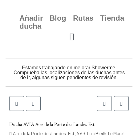
Añadir
Blog
Rutas
Tienda
ducha
Estamos trabajando en mejorar Showerme.
Comprueba las localizaciones de las duchas antes
de ir, algunas siguen pendientes de revisión.
Ducha AVIA Aire de la Porte des Landes Est
Aire de la Porte des Landes-Est, A 63, Loc Bieilh, Le Muret, Saugnac-et-Muret, Mont-de-Marsan, Landes, Nouvelle-Aquitaine, France métropolitaine, 40410, France