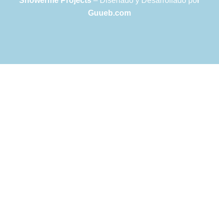
Showerme Projects
– Diseñado y Desarrollado po
r
Guueb.com