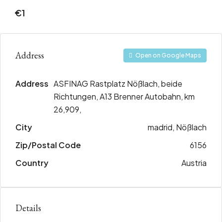
€1
Address
Open on Google Maps
Address
ASFINAG Rastplatz Nößlach, beide
Richtungen, A13 Brenner Autobahn, km
26,909,
City
madrid, Nößlach
Zip/Postal Code
6156
Country
Austria
Details