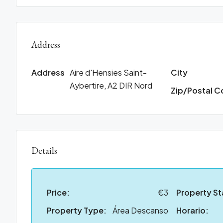
Address
Address
Aire d'Hensies Saint-
City
Aybertire, A2 DIR Nord
Zip/Postal 
Details
Price:
€3
Property St
Property Type:
Área Descanso
Horario: