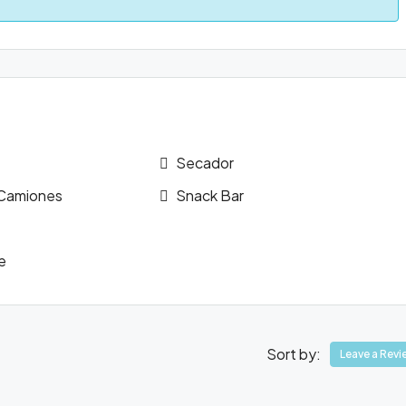
Secador
 Camiones
Snack Bar
e
Sort by:
Leave a Revi