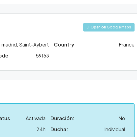
Open on Google Maps
madrid, Saint-Aybert
Country
France
Code
59163
atus:
Activada
Duración:
No
24h
Ducha:
Individual