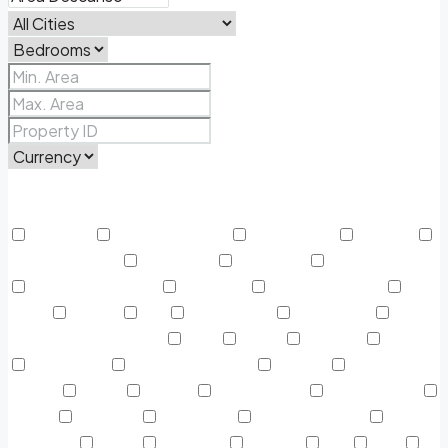
Price Range
From
To
Other Features
Activada
Air Conditioning
Alojamiento
Área AC
Área Descanso
Barbeque
Cafeteria
Casa de Baños
Centro Deportivo
Colgador
Discapacitados
Dryer
Espejo
Fax
Fotocópias
Gasolinera
Gasolinera Camiones
Gym
Jabón
Laundry
Lawn
Microwave
Outdoor Shower
Parking
Parque
Infantil
Picnic
piscina
Refrigerator
Restaurante
Sauna
Secador
Snack Bar
Swimming Pool
Teléfono
Toalla
TV Cable
Washer
WC
WiFi