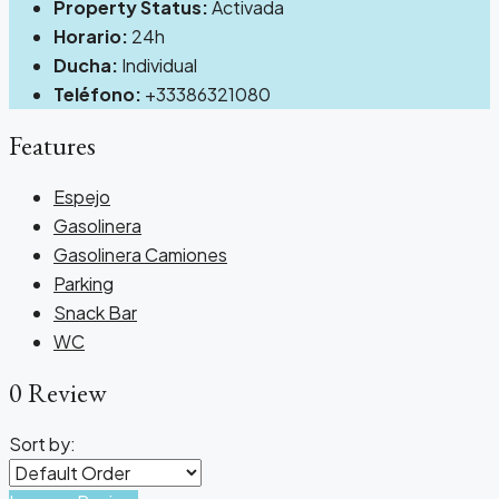
Property Status:
Activada
Horario:
24h
Ducha:
Individual
Teléfono:
+33386321080
Features
Espejo
Gasolinera
Gasolinera Camiones
Parking
Snack Bar
WC
0 Review
Sort by: