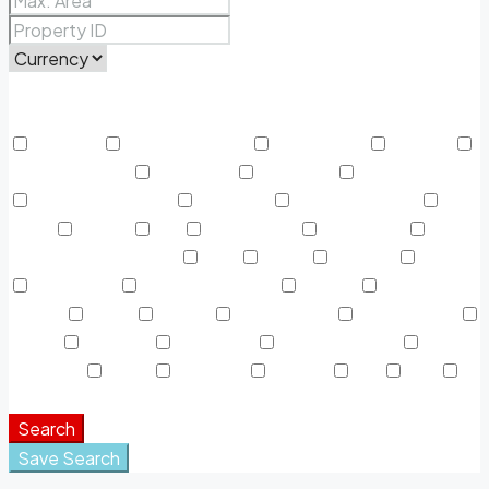
Price Range
From
To
Other Features
Activada
Air Conditioning
Alojamiento
Área AC
Área Descanso
Barbeque
Cafeteria
Casa de Baños
Centro Deportivo
Colgador
Discapacitados
Dryer
Espejo
Fax
Fotocópias
Gasolinera
Gasolinera Camiones
Gym
Jabón
Laundry
Lawn
Microwave
Outdoor Shower
Parking
Parque
Infantil
Picnic
piscina
Refrigerator
Restaurante
Sauna
Secador
Snack Bar
Swimming Pool
Teléfono
Toalla
TV Cable
Washer
WC
WiFi
Window Coverings
Search
Save Search