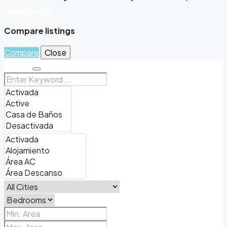
Guueb.com
Compare listings
Compare
Close
Search