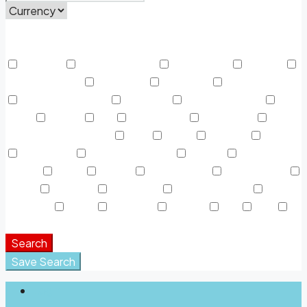
Price Range
From
To
Other Features
Activada
Air Conditioning
Alojamiento
Área AC
Área Descanso
Barbeque
Cafeteria
Casa de Baños
Centro Deportivo
Colgador
Discapacitados
Dryer
Espejo
Fax
Fotocópias
Gasolinera
Gasolinera Camiones
Gym
Jabón
Laundry
Lawn
Microwave
Outdoor Shower
Parking
Parque
Infantil
Picnic
piscina
Refrigerator
Restaurante
Sauna
Secador
Snack Bar
Swimming Pool
Teléfono
Toalla
TV Cable
Washer
WC
WiFi
Window Coverings
Search
Save Search
Login